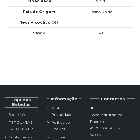
Capacidade
70CL
País de Origem
Reino Unido
Teor Alcoólico (%)
Stock
PT
Informação
Contactos
Loja das
Bebidas
Política de
Sobre Nós
Privacidade
Zona Industrial de
Padreiro
PERGUNTAS
Política de
4970-500 Arcos de
FREQUENTES
Cookies
Valdevez
Contacte-nos
Livro de