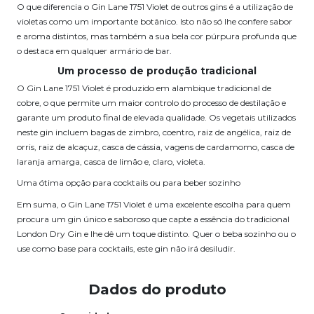
O que diferencia o Gin Lane 1751 Violet de outros gins é a utilização de
violetas como um importante botânico. Isto não só lhe confere sabor
e aroma distintos, mas também a sua bela cor púrpura profunda que
o destaca em qualquer armário de bar.
Um processo de produção tradicional
O Gin Lane 1751 Violet é produzido em alambique tradicional de
cobre, o que permite um maior controlo do processo de destilação e
garante um produto final de elevada qualidade. Os vegetais utilizados
neste gin incluem bagas de zimbro, coentro, raiz de angélica, raiz de
orris, raiz de alcaçuz, casca de cássia, vagens de cardamomo, casca de
laranja amarga, casca de limão e, claro, violeta.
Uma ótima opção para cocktails ou para beber sozinho
Em suma, o Gin Lane 1751 Violet é uma excelente escolha para quem
procura um gin único e saboroso que capte a essência do tradicional
London Dry Gin e lhe dê um toque distinto. Quer o beba sozinho ou o
use como base para cocktails, este gin não irá desiludir.
Dados do produto