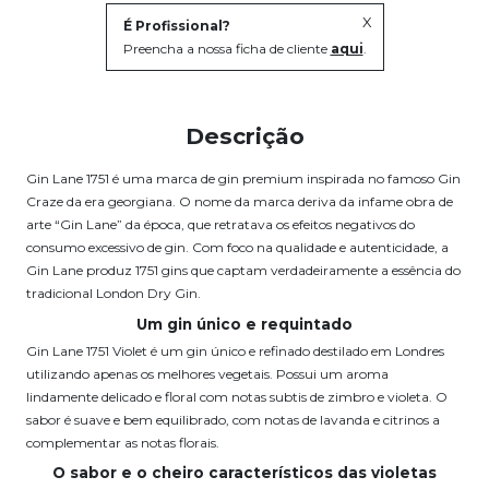
X
É Profissional?
Preencha a nossa ficha de cliente
aqui
.
Descrição
Gin Lane 1751 é uma marca de gin premium inspirada no famoso Gin
Craze da era georgiana. O nome da marca deriva da infame obra de
arte “Gin Lane” da época, que retratava os efeitos negativos do
consumo excessivo de gin. Com foco na qualidade e autenticidade, a
Gin Lane produz 1751 gins que captam verdadeiramente a essência do
tradicional London Dry Gin.
Um gin único e requintado
Gin Lane 1751 Violet é um gin único e refinado destilado em Londres
utilizando apenas os melhores vegetais. Possui um aroma
lindamente delicado e floral com notas subtis de zimbro e violeta. O
sabor é suave e bem equilibrado, com notas de lavanda e citrinos a
complementar as notas florais.
O sabor e o cheiro característicos das violetas