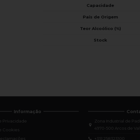
Capacidade
País de Origem
Teor Alcoólico (%)
Stock
Informação
Cont
de Privacidade
Zona Industrial de Pad
4970-500 Arcos de Va
de Cookies
+351 258323100
 Reclamações