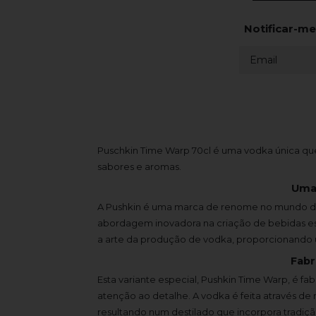
Notificar-me
Puschkin Time Warp 70cl é uma vodka única que
sabores e aromas.
Uma
A Pushkin é uma marca de renome no mundo da
abordagem inovadora na criação de bebidas es
a arte da produção de vodka, proporcionando 
Fabr
Esta variante especial, Pushkin Time Warp, é f
atenção ao detalhe. A vodka é feita através d
resultando num destilado que incorpora tradiçã