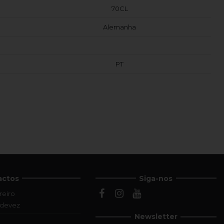
70CL
Alemanha
PT
actos
Siga-nos
reiro
ldevez
Newsletter