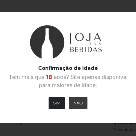
Apresentamos o Pushkin Time Warp 70cl - uma
a essência da viagem no tempo e combina su
Confirmação de Idade
passado e o presente colidem e deixe que Push
Tem mais que
18
anos? Site apenas disponível
para maiores de idade.
Ad
SIM
NÂO
É Profissi
Preencha a