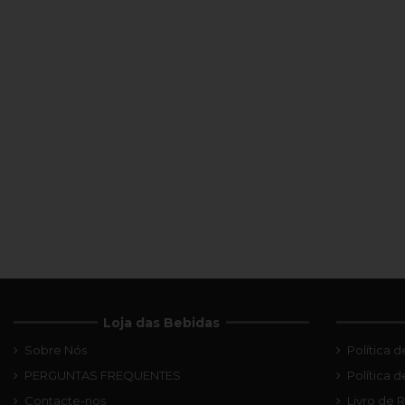
Loja das Bebidas
Sobre Nós
Política 
PERGUNTAS FREQUENTES
Política 
Contacte-nos
Livro de