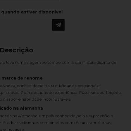
 quando estiver disponível
Descrição
 o leva numa viagem no tempo com a sua mistura distinta de
 marca de renome
 vodka, conhecida pela sua qualidade excecional e
pirituosas. Com décadas de experiência, Puschkin aperfeiçoou
um sabor e habilidade incomparáveis.
icado na Alemanha
abricada na Alemanha, um país conhecido pela sua precisão e
e métodos tradicionais combinados com técnicas modernas,
o e inovação.