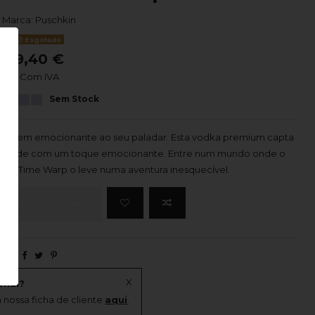
Marca:
Puschkin
Esgotado
9,40 €
Com IVA
Sem Stock
 viagem emocionante ao seu paladar. Esta vodka premium capta
avidade com um toque emocionante. Entre num mundo onde o
kin Time Warp o leve numa aventura inesquecível.
icionar ao carrinho
X
onal?
 nossa ficha de cliente
aqui
.