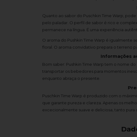
Quanto ao sabor do Puschkin Time Warp, pode 
pelo paladar. O perfil de sabor é rico e complex
permanece na língua. É uma experiência autênt
O aroma do Pushkin Time Warp é igualmente sed
floral. O aroma convidativo prepara o terreno p
Informações a
Bom saber: Pushkin Time Warp tem o nome do 
transportar os bebedores para momentos inesq
enquanto abraça o presente.
Pre
Puschkin Time Warp é produzido com o máximo
que garante pureza e clareza. Apenas os melhor
excecionalmente suave e deliciosa, tanto pura
Dad