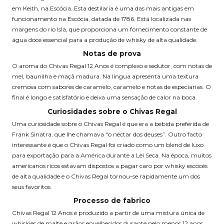
em Keith, na Escócia. Esta destilaria é uma das mais antigas em
funcionamento na Escócia, datada de 1786. Está localizada nas
margens do rio Isla, que proporciona um fornecimento constante de
água doce essencial para a produção de whisky de alta qualidade.
Notas de prova
O aroma do Chivas Regal 12 Anos é complexo e sedutor, com notas de
mel, baunilha e maçã madura. Na língua apresenta uma textura
cremosa com sabores de caramelo, caramelo e notas de especiarias. O
final é longo e satisfatório e deixa uma sensação de calor na boca.
Curiosidades sobre o Chivas Regal
Uma curiosidade sobre o Chivas Regal é que era a bebida preferida de
Frank Sinatra, que lhe chamava “o néctar dos deuses”. Outro facto
interessante é que o Chivas Regal foi criado como um blend de luxo
para exportação para a América durante a Lei Seca. Na época, muitos
americanos ricos estavam dispostos a pagar caro por whisky escocês
de alta qualidade e o Chivas Regal tornou-se rapidamente um dos
seus favoritos.
Processo de fabrico
Chivas Regal 12 Anos é produzido a partir de uma mistura única de
whiskies de malte e grãos envelhecidos durante pelo menos 12 anos.