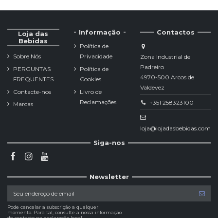
Informação
Contactos
Loja das
Bebidas
Política de
Sobre Nós
Privacidade
Zona Industrial de
Padreiro
PERGUNTAS
Política de
4970-500 Arcos de
FREQUENTES
Cookies
Valdevez
Contacte-nos
Livro de
Reclamações
+351 258323100
Marcas
loja@lojadasbebidas.com
Siga-nos
Newsletter
Pode cancelar a subscrição a qualquer
momento. Para tal, consulte a nossa informação
de contacto na declaração legal.