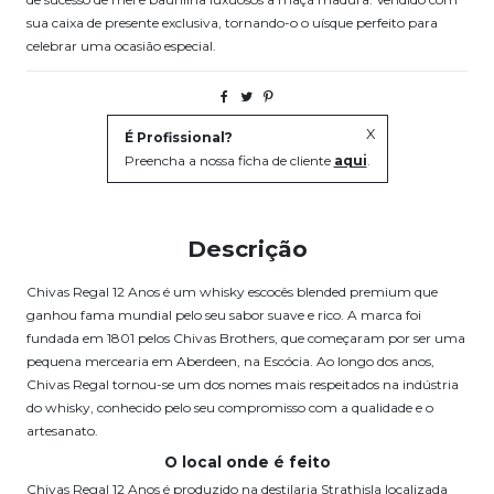
sua caixa de presente exclusiva, tornando-o o uísque perfeito para
celebrar uma ocasião especial.
X
É Profissional?
Preencha a nossa ficha de cliente
aqui
.
Descrição
Chivas Regal 12 Anos é um whisky escocês blended premium que
ganhou fama mundial pelo seu sabor suave e rico. A marca foi
fundada em 1801 pelos Chivas Brothers, que começaram por ser uma
pequena mercearia em Aberdeen, na Escócia. Ao longo dos anos,
Chivas Regal tornou-se um dos nomes mais respeitados na indústria
do whisky, conhecido pelo seu compromisso com a qualidade e o
artesanato.
O local onde é feito
Chivas Regal 12 Anos é produzido na destilaria Strathisla localizada