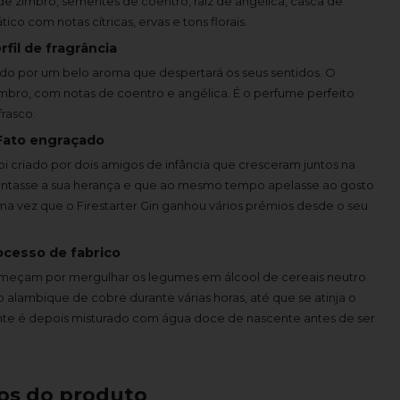
de zimbro, sementes de coentro, raiz de angélica, casca de
ico com notas cítricas, ervas e tons florais.
rfil de fragrância
ebido por um belo aroma que despertará os seus sentidos. O
imbro, com notas de coentro e angélica. É o perfume perfeito
rasco.
Fato engraçado
oi criado por dois amigos de infância que cresceram juntos na
entasse a sua herança e que ao mesmo tempo apelasse ao gosto
ma vez que o Firestarter Gin ganhou vários prémios desde o seu
ocesso de fabrico
 começam por mergulhar os legumes em álcool de cereais neutro
o alambique de cobre durante várias horas, até que se atinja o
ltante é depois misturado com água doce de nascente antes de ser
os do produto