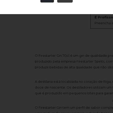
É Profissi
Preencha a
O Firestarter Gin 70cl é um gin de qualidade 
produzido pela empresa Firestarter Spirits, c
produzir bebidas de alta qualidade que não sã
A destilaria está localizada no coração de Riga
doce de nascente. Os destiladores utilizam um t
que é produzido em pequenos lotes para garant
O Firestarter Gin tem um perfil de sabor comp