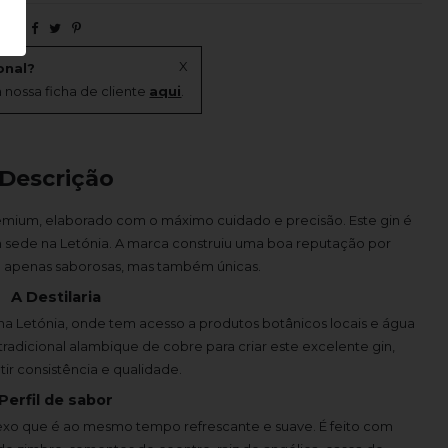
X
onal?
 nossa ficha de cliente
aqui
.
Descrição
premium, elaborado com o máximo cuidado e precisão. Este gin é
om sede na Letónia. A marca construiu uma boa reputação por
o apenas saborosas, mas também únicas.
A Destilaria
, na Letónia, onde tem acesso a produtos botânicos locais e água
radicional alambique de cobre para criar este excelente gin,
ir consistência e qualidade.
Perfil de sabor
lexo que é ao mesmo tempo refrescante e suave. É feito com