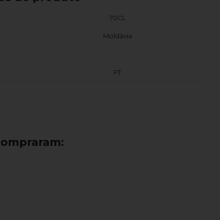
70CL
Moldávia
PT
compraram: