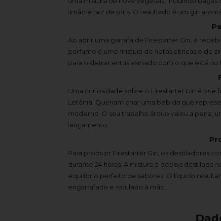
uma mistura de nove vegetais, incluindo bagas 
limão e raiz de orris. O resultado é um gin aromát
Pe
Ao abrir uma garrafa de Firestarter Gin, é rec
perfume é uma mistura de notas cítricas e de z
para o deixar entusiasmado com o que está no f
Uma curiosidade sobre o Firestarter Gin é que f
Letónia. Queriam criar uma bebida que repres
moderno. O seu trabalho árduo valeu a pena, u
lançamento.
Pr
Para produzir Firestarter Gin, os destiladores
durante 24 horas. A mistura é depois destilada n
equilíbrio perfeito de sabores. O líquido resu
engarrafado e rotulado à mão.
Dad