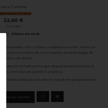
Marca:
Firestarter
timos artigos em stock
22,60 €
Com IVA
Últimos em stock
emium elaborado com o máximo cuidado e precisão. Possui um
 feito com uma mistura de nove vegetais, incluindo bagas de
limão e raiz de lírio.
é saudado por um belo aroma que despertará seus sentidos. O
imbro, com notas de coentro e angélica.
bre tradicional para criar este incrível gin em pequenos lotes
icionar ao carrinho