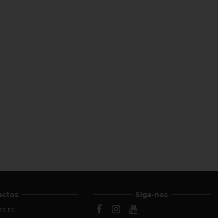
actos
Siga-nos
reiro