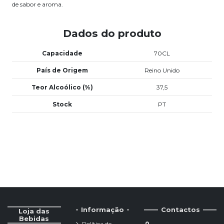
de sabor e aroma.
Dados do produto
Capacidade
70CL
País de Origem
Reino Unido
Teor Alcoólico (%)
37,5
Stock
PT
Informação
Contactos
Loja das
Bebidas
Política de