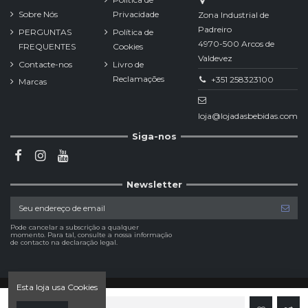
Sobre Nós
Privacidade
Zona Industrial de
Padreiro
PERGUNTAS
Política de
4970-500 Arcos de
FREQUENTES
Cookies
Valdevez
Contacte-nos
Livro de
Reclamações
+351 258323100
Marcas
loja@lojadasbebidas.com
Siga-nos
Newsletter
Pode cancelar a subscrição a qualquer
momento. Para tal, consulte a nossa informação
de contacto na declaração legal.
Esta loja usa Cookies