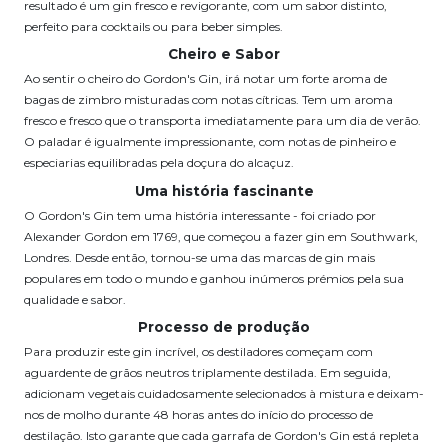
resultado é um gin fresco e revigorante, com um sabor distinto,
perfeito para cocktails ou para beber simples.
Cheiro e Sabor
Ao sentir o cheiro do Gordon's Gin, irá notar um forte aroma de
bagas de zimbro misturadas com notas cítricas. Tem um aroma
fresco e fresco que o transporta imediatamente para um dia de verão.
O paladar é igualmente impressionante, com notas de pinheiro e
especiarias equilibradas pela doçura do alcaçuz.
Uma história fascinante
O Gordon's Gin tem uma história interessante - foi criado por
Alexander Gordon em 1769, que começou a fazer gin em Southwark,
Londres. Desde então, tornou-se uma das marcas de gin mais
populares em todo o mundo e ganhou inúmeros prémios pela sua
qualidade e sabor.
Processo de produção
Para produzir este gin incrível, os destiladores começam com
aguardente de grãos neutros triplamente destilada. Em seguida,
adicionam vegetais cuidadosamente selecionados à mistura e deixam-
nos de molho durante 48 horas antes do início do processo de
destilação. Isto garante que cada garrafa de Gordon's Gin está repleta