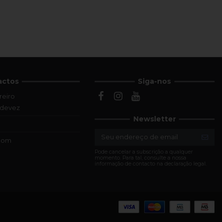
actos
Siga-nos
reiro
ldevez
Newsletter
.com
Pode cancelar a subscrição a qualquer
momento. Para tal, consulte a nossa
informação de contacto na declaração legal.