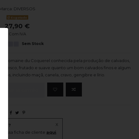
Marca:
DIVERSOS
Esgotado
27,90 €
Com IVA
Sem Stock
mília Domaine du Coquerel conhecida pela produção de calvados,
ão fresco, frutado e suave quanto um bom calvados finos e algum
ados, incluindo maçã, canela, cravo, gengibre e lírio.
icionar ao carrinho
X
onal?
 nossa ficha de cliente
aqui
.