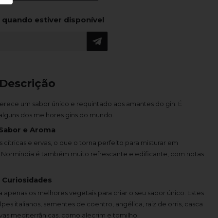
 quando estiver disponível
Descrição
rece um sabor único e requintado aos amantes do gin. É
alguns dos melhores gins do mundo.
Sabor e Aroma
cítricas e ervas, o que o torna perfeito para misturar em
a Normindia é também muito refrescante e edificante, com notas
Curiosidades
 apenas os melhores vegetais para criar o seu sabor único. Estes
es italianos, sementes de coentro, angélica, raiz de orris, casca
rvas mediterrânicas, como alecrim e tomilho.