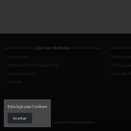
Loja das Bebidas
Sobre Nós
Política 
PERGUNTAS FREQUENTES
Política 
Contacte-nos
Livro de
Marcas
Esta loja usa Cookies
Aceitar
© 2022 Loja das Bebidas. Designed by Koncebe