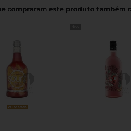
que compraram este produto também 
Novo
Esgotado