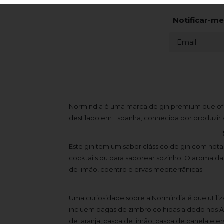
Notificar-me
Normindia é uma marca de gin premium que ofe
destilado em Espanha, conhecida por produzir 
Este gin tem um sabor clássico de gin com notas 
cocktails ou para saborear sozinho. O aroma d
de limão, coentro e ervas mediterrânicas.
Uma curiosidade sobre a Normindia é que utiliza
incluem bagas de zimbro colhidas a dedo nos Alp
de laranja, casca de limão, casca de canela e e