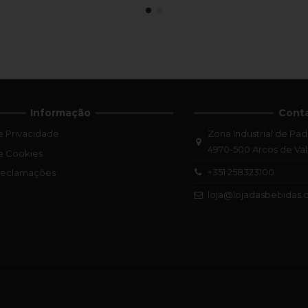
Informação
Cont
de Privacidade
Zona Industrial de Pad
4970-500 Arcos de Va
de Cookies
+351 258323100
 Reclamações
loja@lojadasbebidas