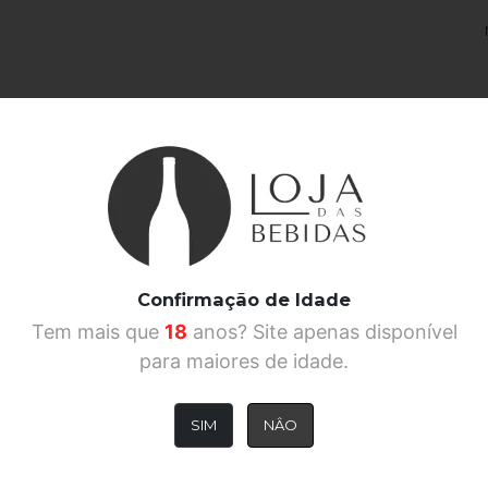
O gin Normindia é feito pela 3ª geração da fa
pommeau e sidra. O objetivo era fazer um gin t
picante e floral de um VSOP. 15 botânicos são us
Confirmação de Idade
Ad
Tem mais que
18
anos? Site apenas disponível
para maiores de idade.
SIM
NÂO
É Profissi
Preencha a