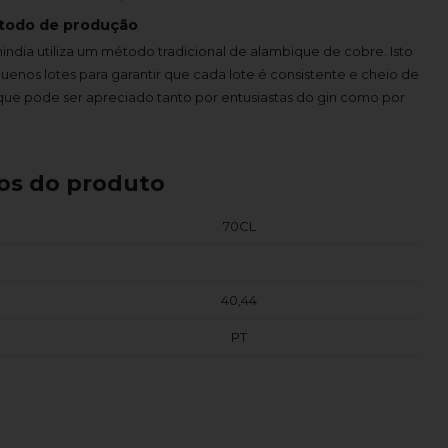
todo de produção
mindia utiliza um método tradicional de alambique de cobre. Isto
uenos lotes para garantir que cada lote é consistente e cheio de
que pode ser apreciado tanto por entusiastas do gin como por
os do produto
70CL
40,44
PT