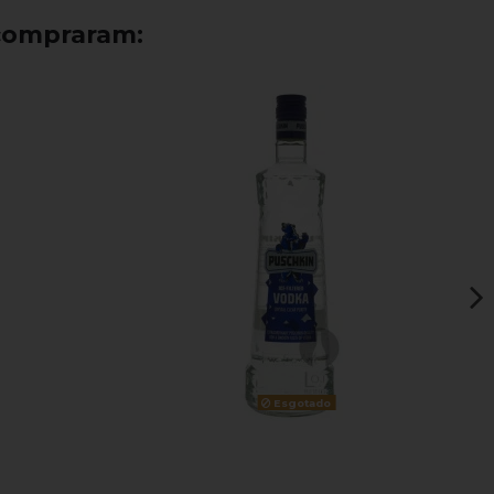
compraram:
Esgotado