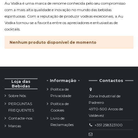
Au Vodka é uma marca de renome conhecida pelo seu compromisso
com a mais alta qualidade e inovação no mundo das bebidas
espirituosas. Com a reputação de produzir vodkas excecionais, a Au
Vodka tornou-se a favorita entre os apreciadores e entusiastas de
cocktails.
Nenhum produto disponível de momento
Informação
Contactos
Loja das
Bebidas
Política de
Sobre Nós
Privacidade
Zona Industrial de
Padreiro
PERGUNTAS
Política de
4970-500 Arcos de
FREQUENTES
Cookies
Valdevez
Contacte-nos
Livro de
Reclamações
+351 258323100
Marcas