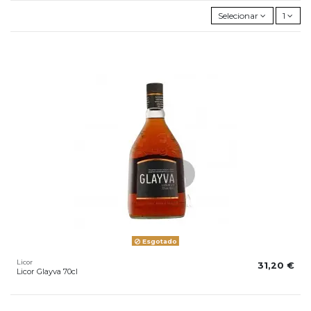
Selecionar
1
Esgotado
Licor
31,20 €
Licor Glayva 70cl