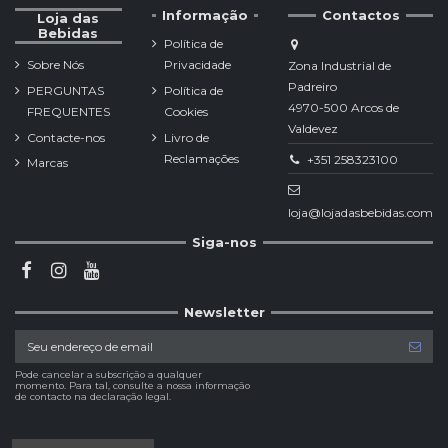
Informação
Contactos
Loja das
Bebidas
Política de
Sobre Nós
Privacidade
Zona Industrial de
Padreiro
PERGUNTAS
Política de
4970-500 Arcos de
FREQUENTES
Cookies
Valdevez
Contacte-nos
Livro de
Reclamações
+351 258323100
Marcas
loja@lojadasbebidas.com
Siga-nos
Newsletter
Pode cancelar a subscrição a qualquer
momento. Para tal, consulte a nossa informação
de contacto na declaração legal.