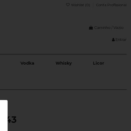
Wishlist (
0
)
Conta Profissional
Carrinho
/
Vazio
Entrar
Vodka
Whisky
Licor
r 43