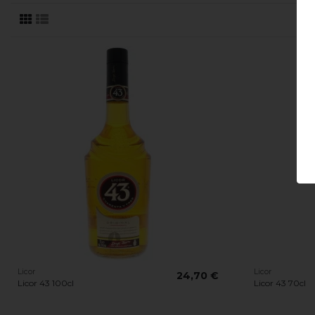
Licor
Licor
24,70 €
Licor 43 100cl
Licor 43 70cl