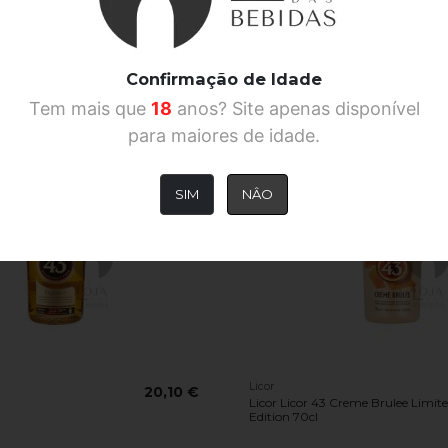
Confirmação de Idade
Tem mais que
18
anos? Site apenas disponível
para maiores de idade.
SIM
NÂO
Licor
20,10 €
Licor Licor 43 Creme Brulee Limit
Edition 70cl