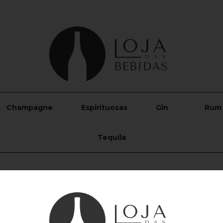
Champagne
Espirituosas
Gin
Rum
Tequila
ta de produtos da marca Lico