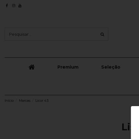
Premium
Seleção
Início
Marcas
Licor 43
Lis