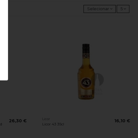
Selecionar
5
Licor
26,30 €
16,10 €
ed
Licor 43 35cl