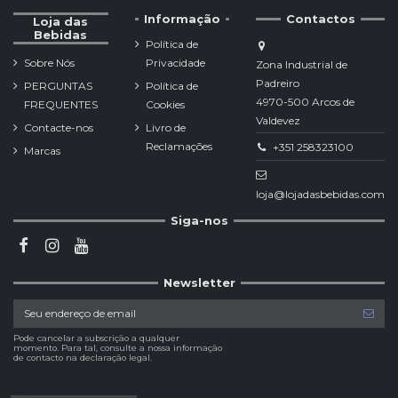
Informação
Contactos
Loja das
Bebidas
Política de
Sobre Nós
Privacidade
Zona Industrial de
Padreiro
PERGUNTAS
Política de
4970-500 Arcos de
FREQUENTES
Cookies
Valdevez
Contacte-nos
Livro de
Reclamações
+351 258323100
Marcas
loja@lojadasbebidas.com
Siga-nos
Newsletter
Pode cancelar a subscrição a qualquer
momento. Para tal, consulte a nossa informação
de contacto na declaração legal.