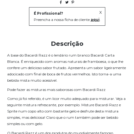
X
É Profissional?
Preencha a nossa ficha de cliente
aqui
.
Descrição
A base do Bacardi Razz é o lendário rum branco Bacardi Carta
Blanca. É enriquecido com aromas naturais de framboesa, o que lhe
confere um delicioso sabor frutado. Apresenta um sabor ligeiramente
adocicado com final de boca de frutos vermelhos. Isto torna-a uma
bebida mista muito acessível.
Pode fazer as misturas mais saborosas com Bacardi Razz
Como já foi referido, é um licor muito adequado para misturar. Veja a
seguinte mistura refrescante, por exemplo. Misture Bacardi Razz e
Sprite num copo alto com bastante gelo e desfrute desta mistura
simples, mas deliciosa! Claro que o rum também pode ser bebido
simples ou com gelo.
O Bacardi Razz é um dos produtos do mundialmente famoso