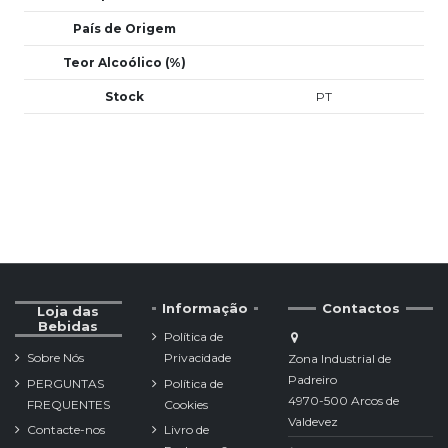
País de Origem
Teor Alcoólico (%)
Stock
PT
Informação
Contactos
Loja das
Bebidas
Política de
Sobre Nós
Privacidade
Zona Industrial de
Padreiro
PERGUNTAS
Política de
4970-500 Arcos de
FREQUENTES
Cookies
Valdevez
Contacte-nos
Livro de