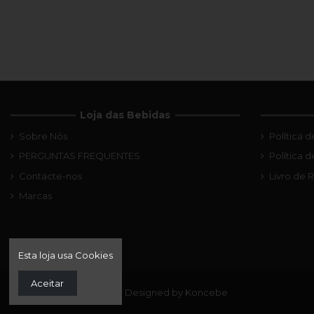
Loja das Bebidas
Sobre Nós
Política 
PERGUNTAS FREQUENTES
Política 
Contacte-nos
Livro de
Marcas
Esta loja usa Cookies
Aceitar
© 2022 Loja das Bebidas. Designed by Koncebe