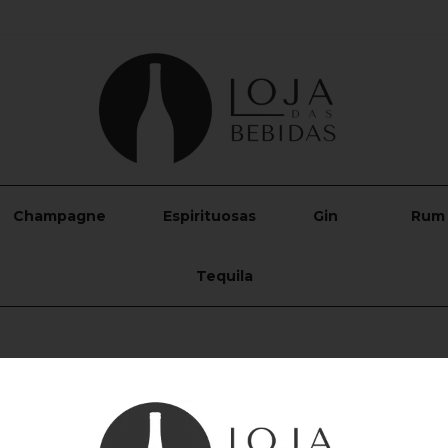
Champagne
Espirituosas
Gin
Rum
Tequila
Vodka Absolut S