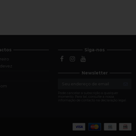
actos
Siga-nos
reiro
ldevez
Newsletter
.com
Pode cancelar a subscrição a qualquer
momento. Para tal, consulte a nossa
informação de contacto na declaração legal.