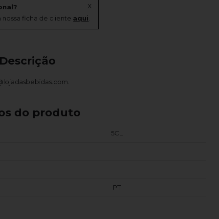
X
onal?
 nossa ficha de cliente
aqui
.
Descrição
a@lojadasbebidas.com.
os do produto
5CL
PT