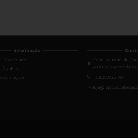
Informação
Cont
de Privacidade
Zona Industrial de Pad
4970-500 Arcos de Va
de Cookies
+351 258323100
 Reclamações
loja@lojadasbebidas