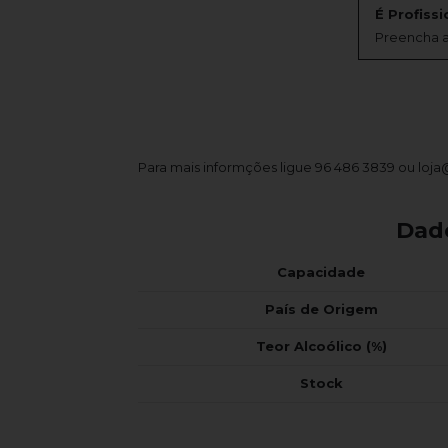
É Profissi
Preencha a
Para mais informções ligue 96 486 3839 ou loj
Dad
Capacidade
País de Origem
Teor Alcoólico (%)
Stock