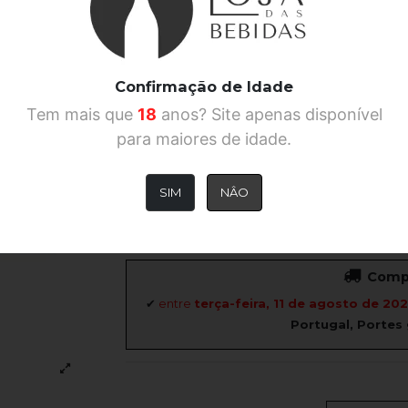
Confirmação de Idade
Tem mais que
18
anos? Site apenas disponível
para maiores de idade.
Este Miniconjunto de Vodka Absolut Mixed Flav
gama da destilaria sueca Absolut sem ter que co
SIM
NÂO
Ad
Compr
✔
entre
terça-feira, 11 de agosto de 20
Portugal, Portes 