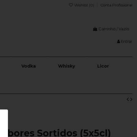
Wishlist (
0
)
Conta Profissional
Carrinho
/
Vazio
Entrar
Vodka
Whisky
Licor
abores Sortidos (5x5cl)