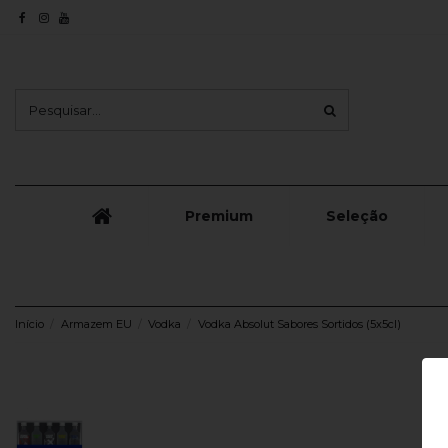
Premium
Seleção
Início
Armazem EU
Vodka
Vodka Absolut Sabores Sortidos (5x5cl)