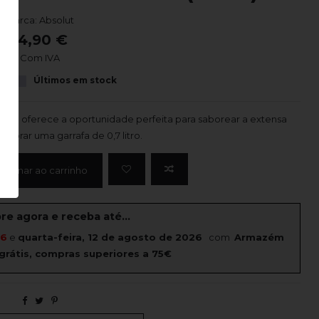
Marca:
Absolut
14,90 €
Com IVA
Últimos em stock
ored oferece a oportunidade perfeita para saborear a extensa
mprar uma garrafa de 0,7 litro.
icionar ao carrinho
e agora e receba até...
26
e
quarta-feira, 12 de agosto de 2026
com
Armazém
grátis, compras superiores a 75€