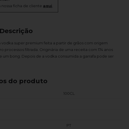
 nossa ficha de cliente
aqui
.
Descrição
 vodka super premium feita a partir de grãos com origem
ro processos filtrada. Originária de uma receita com 174 anos
e um bong. Depois de a vodka consumida a garrafa pode ser
os do produto
100CL
PT