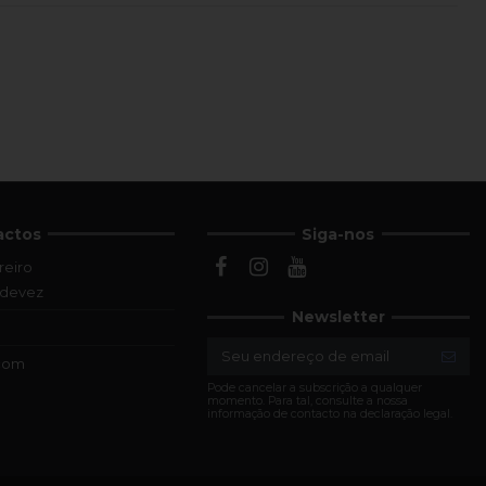
actos
Siga-nos
reiro
ldevez
Newsletter
.com
Pode cancelar a subscrição a qualquer
momento. Para tal, consulte a nossa
informação de contacto na declaração legal.