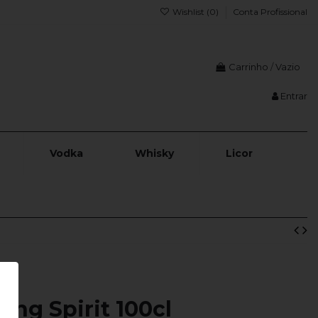
Wishlist (
0
)
Conta Profissional
Carrinho
/
Vazio
Entrar
Vodka
Whisky
Licor
ng Spirit 100cl