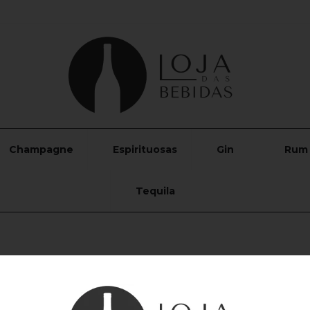
Champagne
Espirituosas
Gin
Rum
Tequila
Vodka Bo