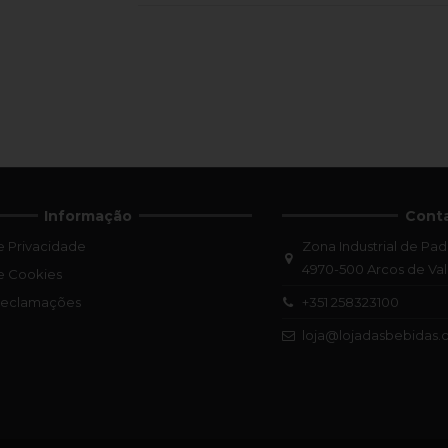
Informação
Cont
de Privacidade
Zona Industrial de Pad
4970-500 Arcos de Va
de Cookies
+351 258323100
 Reclamações
loja@lojadasbebidas