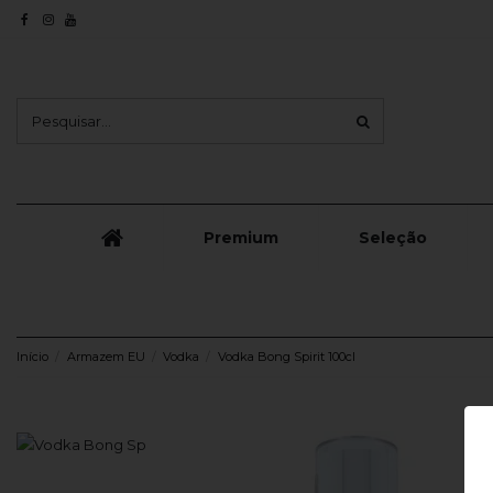
Premium
Seleção
Início
Armazem EU
Vodka
Vodka Bong Spirit 100cl