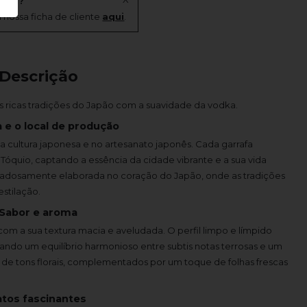
onal?
 nossa ficha de cliente
aqui
.
Descrição
s ricas tradições do Japão com a suavidade da vodka.
 e o local de produção
 cultura japonesa e no artesanato japonês. Cada garrafa
Tóquio, captando a essência da cidade vibrante e a sua vida
idadosamente elaborada no coração do Japão, onde as tradições
stilação.
Sabor e aroma
om a sua textura macia e aveludada. O perfil limpo e límpido
riando um equilíbrio harmonioso entre subtis notas terrosas e um
s de tons florais, complementados por um toque de folhas frescas
atos fascinantes