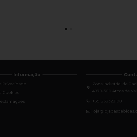
Informação
Cont
de Privacidade
Zona Industrial de Pad
4970-500 Arcos de Va
de Cookies
+351 258323100
 Reclamações
loja@lojadasbebidas