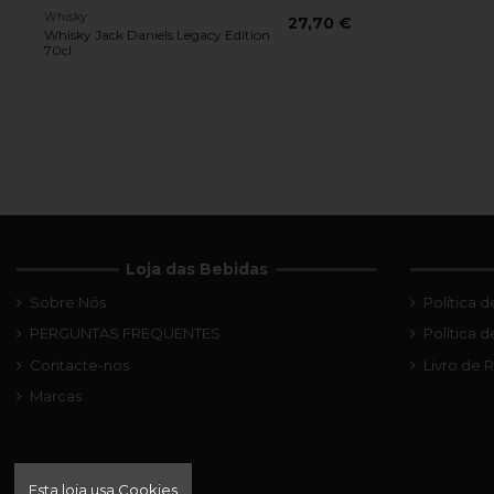
Whisky
27,70 €
Whisky Jack Daniels Legacy Edition
70cl
Loja das Bebidas
Sobre Nós
Política 
PERGUNTAS FREQUENTES
Política 
Contacte-nos
Livro de
Marcas
Esta loja usa Cookies