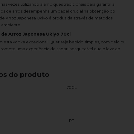
ias vezes utilizando alambiques tradicionais para garantir a
rãos de arroz desempenha um papel crucial na obtenção do
a de Arroz Japonesa Ukiyo é produzida através de métodos
o ambiente.
 de Arroz Japonesa Ukiyo 70cl
 esta vodka excecional. Quer seja bebido simples, com gelo ou
 promete uma experiência de sabor inesquecível que o leva ao
os do produto
70CL
PT