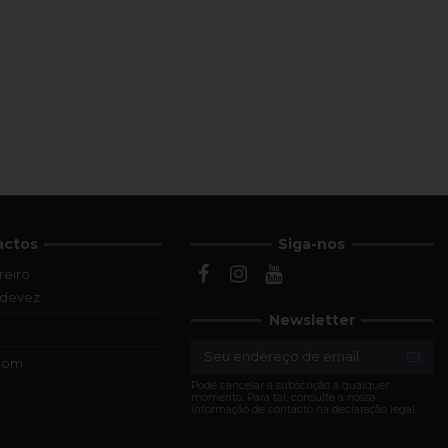
actos
Siga-nos
reiro
ldevez
Newsletter
.com
Pode cancelar a subscrição a qualquer
momento. Para tal, consulte a nossa
informação de contacto na declaração legal.