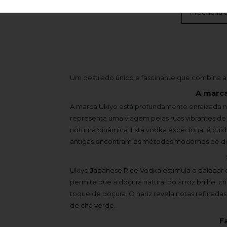
É Profissi
Preencha a
Um destilado único e fascinante que combina a
A marca
A marca Ukiyo está profundamente enraizada na
representa uma viagem pelas ruas vibrantes de 
noturna dinâmica. Esta vodka excecional é cu
antigas encontram os métodos modernos de de
Ukiyo Japanese Rice Vodka estimula o paladar c
permite que a doçura natural do arroz brilhe, c
toque de doçura. O nariz revela notas refinada
de chá verde.
F